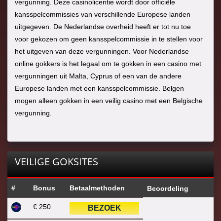
vergunning. Deze casinolicentie wordt door officiële
kansspelcommissies van verschillende Europese landen
uitgegeven. De Nederlandse overheid heeft er tot nu toe
voor gekozen om geen kansspelcommissie in te stellen voor
het uitgeven van deze vergunningen. Voor Nederlandse
online gokkers is het legaal om te gokken in een casino met
vergunningen uit Malta, Cyprus of een van de andere
Europese landen met een kansspelcommissie. Belgen
mogen alleen gokken in een veilig casino met een Belgische
vergunning.
VEILIGE GOKSITES
#
Bonus
Betaalmethoden
Beoordeling
€ 250
BEZOEK