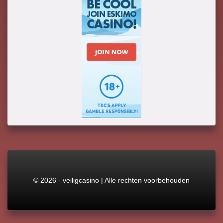
© 2026 -
veiligcasino
| Alle rechten voorbehouden