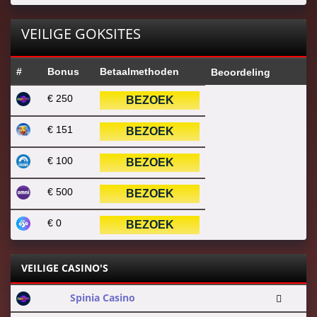
VEILIGE GOKSITES
#
Bonus
Betaalmethoden
Beoordeling
€ 250
BEZOEK
€ 151
BEZOEK
€ 100
BEZOEK
€ 500
BEZOEK
€ 0
BEZOEK
VEILIGE CASINO'S
Spinia Casino